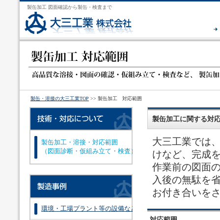
製缶加工
図面確認から製缶・検査まで
製缶・溶接の大三工業TOP
>>
製缶加工 対応範囲
製缶加工に関する対
大三工業では
製缶加工・溶接・対応範囲
（図面診断・仮組み立て・検査）
けなど、完成
作業前の図面
入後の無駄を
お付き合いを
環境・工場プラント等の設備など
対応範囲